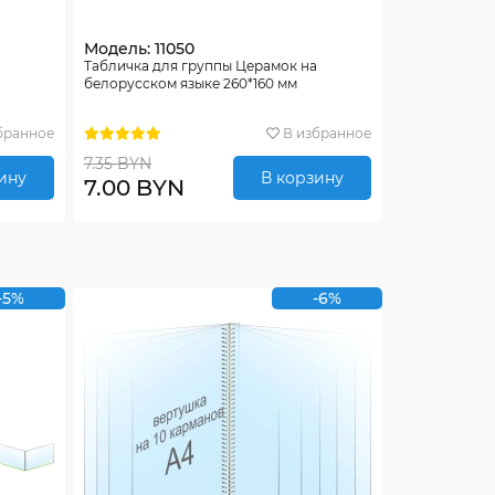
Модель: 11050
Табличка для группы Церамок на
белорусском языке 260*160 мм
бранное
В избранное
7.35 BYN
ину
В корзину
7.00 BYN
-5%
-6%