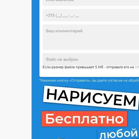
Если размер файла превышает 5 Мб - отправьте его на
in
*Нажимая кнопку «Отправить», вы даете согласие на обра