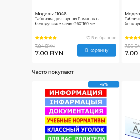
Модель: 11046
Модель
Табличка для группы Рамонак на
Табличк
белорусском языке 260*160 мм
белорус
В избранное
7.84 BYN
7.56 B
В корзину
7.00 BYN
7.00
Часто покупают
-6%