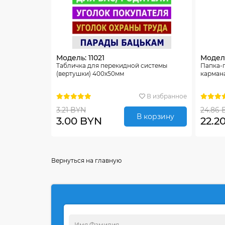
Модель: 11021
Модель
Табличка для перекидной системы
Папка-
(вертушки) 400х50мм
карман
В избранное
3.21 BYN
24.86 
В корзину
3.00 BYN
22.2
Вернуться на главную