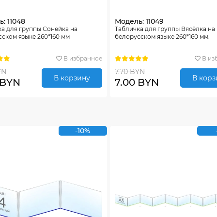
: 11048
Модель: 11049
а для группы Сонейка на
Табличка для группы Вясёлка на
ском языке 260*160 мм
белорусском языке 260*160 мм.
В избранное
В из
YN
7.70 BYN
В корзину
В корз
 BYN
7.00 BYN
-10%