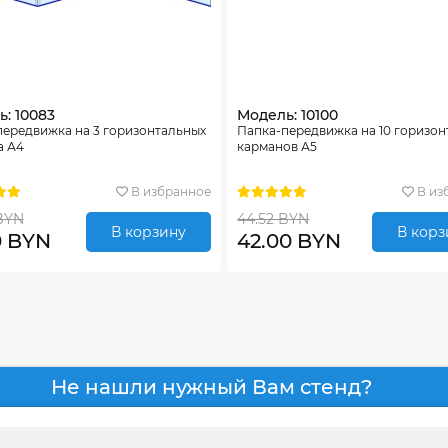
: 10083
Модель: 10100
передвижка на 3 горизонтальных
Папка-передвижка на 10 горизо
а А4
карманов А5
В избранное
В из
BYN
44.52 BYN
В корзину
В корз
0 BYN
42.00 BYN
Не нашли нужный Вам стенд?