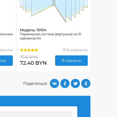
Модель: 10104
нтальных
Перекидная система (вертушка) на 10
карманов А4
бранное
В избранное
77.47 BYN
ину
В корзину
72.40 BYN
Поделиться: