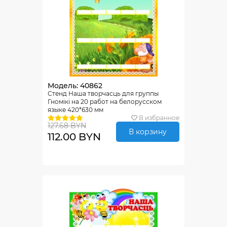
Модель: 40862
Стенд Наша творчасць для группы
Гномiкi на 20 работ на белорусском
языке 420*630 мм
В избранное
127.68 BYN
В корзину
112.00 BYN