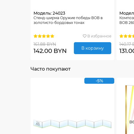
Модель: 24023
Модель
Стенд-ширма Оружие победы ВОВ в
Композ
золотисто-бордовых тонах
ВОВ 26
В избранное
161.88 BYN
140.17
В корзину
142.00 BYN
131.
Часто покупают
-5%