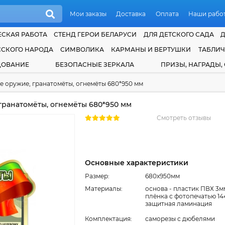
Мои заказы
Доставка
Оплата
Наши рабо
СКАЯ РАБОТА
СТЕНД ГЕРОИ БЕЛАРУСИ
ДЛЯ ДЕТСКОГО САДА
ССКОГО НАРОДА
СИМВОЛИКА
КАРМАНЫ И ВЕРТУШКИ
ТАБЛИ
ДОВАНИЕ
БЕЗОПАСНЫЕ ЗЕРКАЛА
ПРИЗЫ, НАГРАДЫ,
е оружие, гранатомёты, огнемёты 680*950 мм
гранатомёты, огнемёты 680*950 мм
Смотреть отзывы
Основные характеристики
Размер:
680x950мм
Материалы:
основа - пластик ПВХ 3м
плёнка с фотопечатью 14
защитная ламинация
Комплектация:
cаморезы с дюбелями