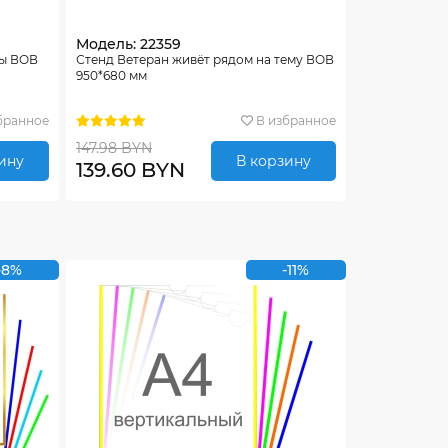
Модель: 22359
ды ВОВ
Стенд Ветеран живёт рядом на тему ВОВ
950*680 мм
бранное
В избранное
147.98 BYN
ину
В корзину
139.60 BYN
-8%
-11%