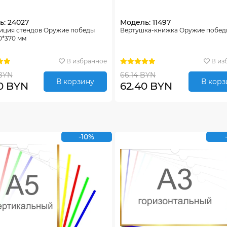
: 24027
Модель: 11497
иция стендов Оружие победы
Вертушка-книжка Оружие побе
0*370 мм
В избранное
В из
 BYN
66.14 BYN
В корзину
В корз
00 BYN
62.40 BYN
-10%