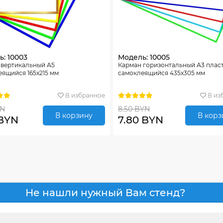
: 10003
Модель: 10005
 вертикальный А5
Карман горизонтальный А3 плас
ящийся 165х215 мм
самоклеящийся 435х305 мм
В избранное
В из
YN
8.50 BYN
В корзину
В корз
 BYN
7.80 BYN
Не нашли нужный Вам стенд?