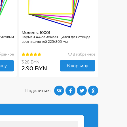
Модель: 10001
тиковый
Карман А4 самоклеящийся для стенда
вертикальный 225х305 мм
бранное
В избранное
3.28 BYN
ину
В корзину
2.90 BYN
Поделиться: