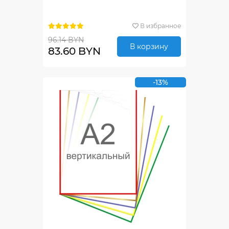
В избранное
96.14 BYN
В корзину
83.60 BYN
-13%