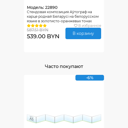
Модель: 22890
Стендовая композиция Аўтограф на
карце роднай Беларусi на белорусском
языке в золотисто-оранжевых тонах
2950*1040мм
В избранное
587.51 BYN
В корзину
539.00 BYN
Часто покупают
-6%