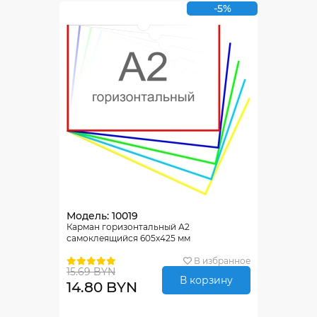
-5%
Модель: 10019
Карман горизонтальный А2
самоклеящийся 605х425 мм
В избранное
15.69 BYN
В корзину
14.80 BYN