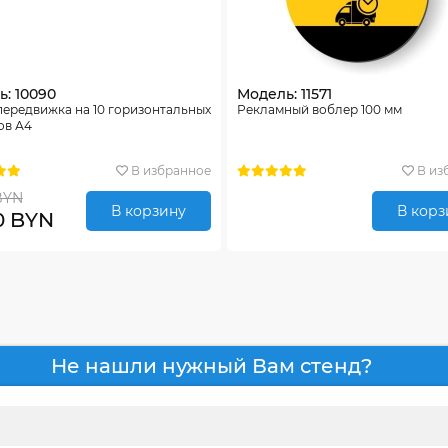
: 10090
Модель: 11571
ередвижка на 10 горизонтальных
Рекламный воблер 100 мм
ов А4
В избранное
В из
BYN
В корзину
В корз
0 BYN
Не нашли нужный Вам стенд?