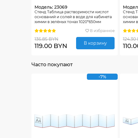
Модель: 23069
Модель
Стенд Таблица растворимости кислот
Стенд 
оснований и солей в воде для кабинета
основан
химии в зелёных тонах 1020*650мм
химии в
1020*6
В избранное
136.85 BYN
124.30
В корзину
119.00 BYN
110.
Часто покупают
-7%