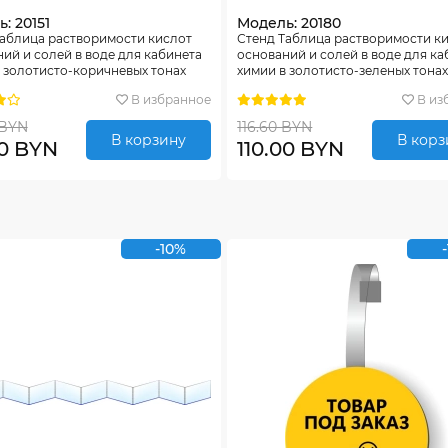
: 20151
Модель: 20180
Таблица растворимости кислот
Стенд Таблица растворимости к
ий и солей в воде для кабинета
оснований и солей в воде для ка
 золотисто-коричневых тонах
химии в золотисто-зеленых тона
00мм
1020*600мм
В избранное
В из
 BYN
116.60 BYN
В корзину
В корз
00 BYN
110.00 BYN
-10%