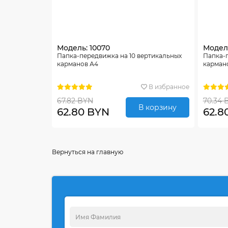
Модель: 10070
Модель
Папка-передвижка на 10 вертикальных
Папка-п
карманов А4
карман
В избранное
67.82 BYN
70.34 
В корзину
62.80 BYN
62.8
Вернуться на главную