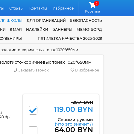
0
ты
Отзывы
Контакты
Избранное
Корзина
ДЛЯ ШКОЛЫ
ДЛЯ ОРГАНИЗАЦИЙ
БЕЗОПАСНОСТЬ
ЧКИ
9 МАЯ
НАКЛЕЙКИ
БАННЕРЫ
МЕМО-БОРД
 СУВЕНИРЫ
ПЯТИЛЕТКА КАЧЕСТВА 2025-2029
в золотисто-коричневых тонах 1020*650мм
золотисто-коричневых тонах 1020*650мм
Заказать звонок
В избранное
129.71 BYN
119.00 BYN
м
40 dpi
Своими руками
(Что это значит?)
64.00 BYN