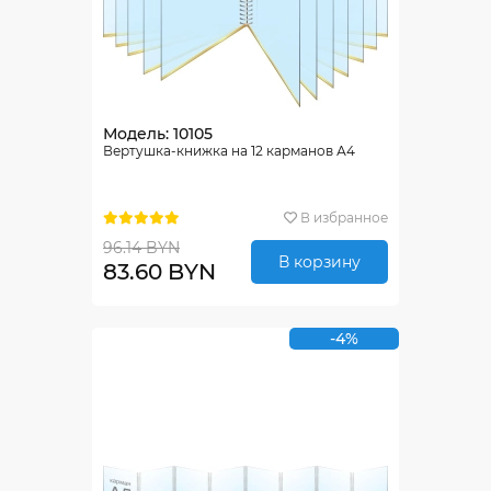
Модель: 10105
Вертушка-книжка на 12 карманов А4
В избранное
96.14 BYN
В корзину
83.60 BYN
-4%