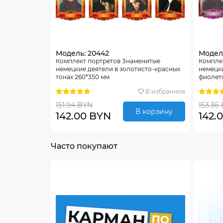
Модель: 20442
Модел
Комплект портретов Знаменитые
Компле
немецкие деятели в золотисто-красных
немецки
тонах 260*350 мм
фиолето
В избранное
151.94 BYN
153.36
В корзину
142.00 BYN
142.
Часто покупают