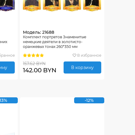
Модель: 21688
Комплект портретов Знаменитые
иних
немецкие деятели в золотисто-
оранжевых тонах 260*350 мм
бранное
В избранное
157.62 BYN
ину
В корзину
142.00 BYN
-13%
-12%