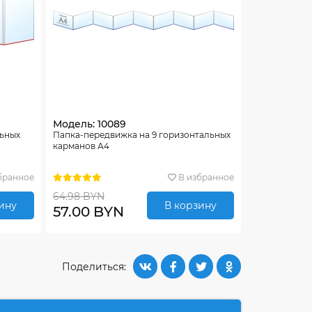
Модель: 10089
льных
Папка-передвижка на 9 горизонтальных
карманов А4
бранное
В избранное
64.98 BYN
ину
В корзину
57.00 BYN
Поделиться: