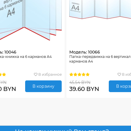
: 10046
Модель: 10066
ка-книжка на 6 карманов А4
Папка-передвижка на 6 вертика
карманов А4
В избранное
В из
BYN
45.54 BYN
В корзину
В корз
0 BYN
39.60 BYN