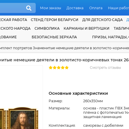
Мои заказы
Доставка
Оплата
Наши рабо
СКАЯ РАБОТА
СТЕНД ГЕРОИ БЕЛАРУСИ
ДЛЯ ДЕТСКОГО САДА
ССКОГО НАРОДА
СИМВОЛИКА
КАРМАНЫ И ВЕРТУШКИ
ТАБЛИ
ДОВАНИЕ
БЕЗОПАСНЫЕ ЗЕРКАЛА
ПРИЗЫ, НАГРАДЫ,
мплект портретов Знаменитые немецкие деятели в золотисто-коричнев
итые немецкие деятели в золотисто-коричневых тонах 26
Смотреть отзывы
Основные характеристики
Размер:
260x350мм
Материалы:
основа - пластик ПВХ 3м
плёнка с фотопечатью 14
защитная ламинация
Комплектация:
cаморезы с дюбелями