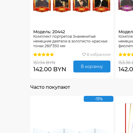
Модель: 20442
Модел
Комплект портретов Знаменитые
Компле
немецкие деятели в золотисто-красных
немецки
тонах 260*350 мм
фиолето
В избранное
151.94 BYN
153.36
В корзину
142.00 BYN
142.
Часто покупают
-11%