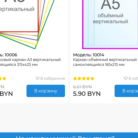
: 10006
Модель: 10014
ковый карман А3 вертикальный
Карман объёмный вертикальный
еящийся 315х425 мм
самоклеящийся 165х215 мм
В избранное
В из
YN
6.61 BYN
В корзину
В корз
 BYN
5.90 BYN