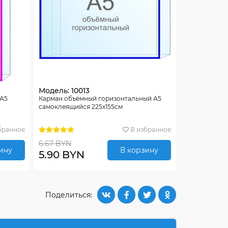
Модель: 10013
 А5
Карман объёмный горизонтальный А5
самоклеящийся 225х155см
бранное
В избранное
6.67 BYN
ину
В корзину
5.90 BYN
Поделиться: