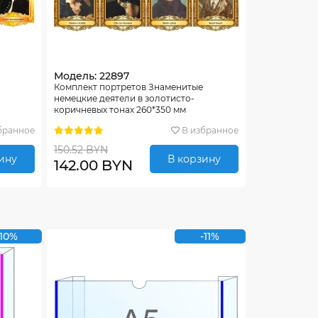
Модель: 22897
Комплект портретов Знаменитые
немецкие деятели в золотисто-
коричневых тонах 260*350 мм
бранное
В избранное
150.52 BYN
ину
В корзину
142.00 BYN
-10%
-11%