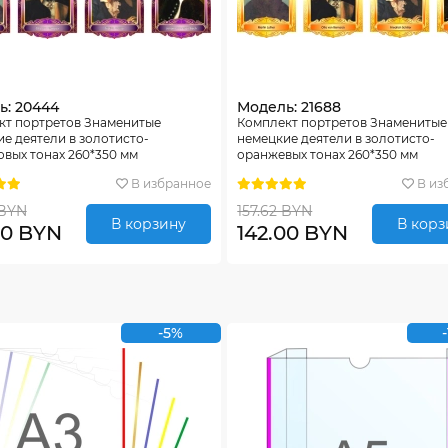
ь: 20444
Модель: 21688
кт портретов Знаменитые
Комплект портретов Знаменитые
е деятели в золотисто-
немецкие деятели в золотисто-
вых тонах 260*350 мм
оранжевых тонах 260*350 мм
В избранное
В из
 BYN
157.62 BYN
В корзину
В корз
00 BYN
142.00 BYN
-5%