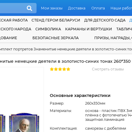
Мои заказы
Доставка
Оплата
Наши рабо
СКАЯ РАБОТА
СТЕНД ГЕРОИ БЕЛАРУСИ
ДЛЯ ДЕТСКОГО САДА
ССКОГО НАРОДА
СИМВОЛИКА
КАРМАНЫ И ВЕРТУШКИ
ТАБЛИ
ДОВАНИЕ
БЕЗОПАСНЫЕ ЗЕРКАЛА
ПРИЗЫ, НАГРАДЫ,
мплект портретов Знаменитые немецкие деятели в золотисто-синих то
итые немецкие деятели в золотисто-синих тонах 260*350
Смотреть отзывы
Основные характеристики
Размер:
260x350мм
Материалы:
основа - пластик ПВХ 3м
плёнка с фотопечатью 14
защитная ламинация
Комплектация:
cаморезы с дюбелями