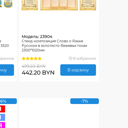
Модель: 23904
е
Стенд-композиция Слово о Языке
 3520
Русском в золотисто-бежевых тонах
2300*1020мм
бранное
В избранное
499.69 BYN
ину
В корзину
442.20 BYN
-6%
-7%