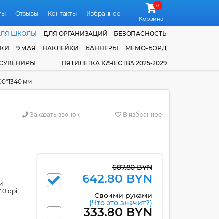
0
ты
Отзывы
Контакты
Избранное
Корзина
ДЛЯ ШКОЛЫ
ДЛЯ ОРГАНИЗАЦИЙ
БЕЗОПАСНОСТЬ
ЧКИ
9 МАЯ
НАКЛЕЙКИ
БАННЕРЫ
МЕМО-БОРД
 СУВЕНИРЫ
ПЯТИЛЕТКА КАЧЕСТВА 2025-2029
00*1340 мм
Заказать звонок
В избранное
687.80 BYN
642.80 BYN
м
40 dpi
Своими руками
(Что это значит?)
333.80 BYN