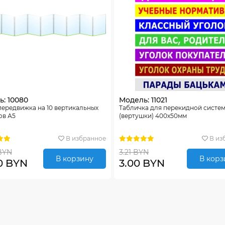
: 10080
Модель: 11021
ередвижка на 10 вертикальных
Табличка для перекидной систе
ов А5
(вертушки) 400х50мм
В избранное
В из
BYN
3.21 BYN
В корзину
В корз
0 BYN
3.00 BYN