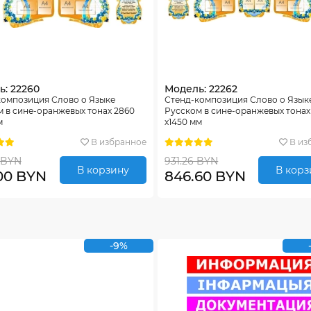
: 22260
Модель: 22262
композиция Слово о Языке
Стенд-композиция Слово о Язык
 в сине-оранжевых тонах 2860
Русском в сине-оранжевых тонах
м
х1450 мм
В избранное
В из
 BYN
931.26 BYN
В корзину
В корз
00 BYN
846.60 BYN
-9%