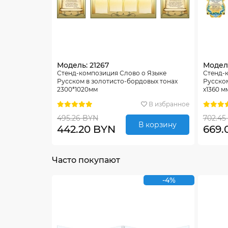
Модель: 21267
Модель
Стенд-композиция Слово о Языке
Стенд-
Русском в золотисто-бордовых тонах
Русском
2300*1020мм
х1360 м
В избранное
495.26 BYN
702.45
В корзину
442.20 BYN
669.
Часто покупают
-4%