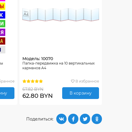
Модель: 10070
мы
Папка-передвижка на 10 вертикальных
карманов А4
бранное
В избранное
67.82 BYN
ину
В корзину
62.80 BYN
Поделиться: