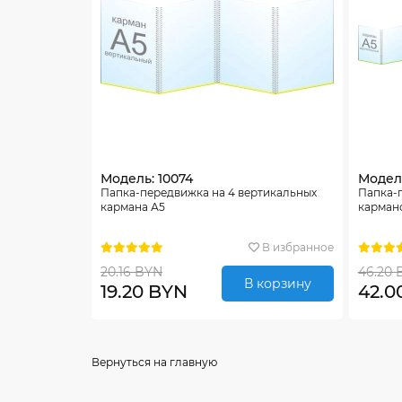
Модель: 10074
Модель
Папка-передвижка на 4 вертикальных
Папка-п
кармана А5
карман
В избранное
20.16 BYN
46.20 
В корзину
19.20 BYN
42.0
Вернуться на главную