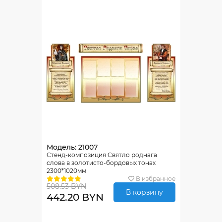
Модель: 21007
Стенд-композиция Святло роднага
слова в золотисто-бордовых тонах
2300*1020мм
В избранное
508.53 BYN
В корзину
442.20 BYN