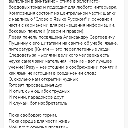
выполнен в винтажном стиле в золотисто-
бордовых тонах и подходит для любого интерьера.
Композиция состоит из центральной части: шапки
с надписью "Слово о Языке Русском" и основной
части с карманами для размещения информации,
боковых панелей (левой и правой):
Левая панель посвящена Александру Сергеевичу
Пушкину с его цитатами на свитке об учебе, языке,
литературе (Книги — это переплетенные люди.;
Следовать за мыслями великого человека есть
наука самая занимательная. Чтение - вот лучшее
учение! Разум неистощим в соображении понятий,
как язык неистощим в соединении слов.;
О, сколько нам открытий чудных
Готовят просвещенья дух
И опыт, сын ошибок трудных,
И гений, парадоксов друг,
И случай, бог изобретатель
Пока свободою горим,
Пока сердца для чести живы,
Мой друг, отчизне посвятим