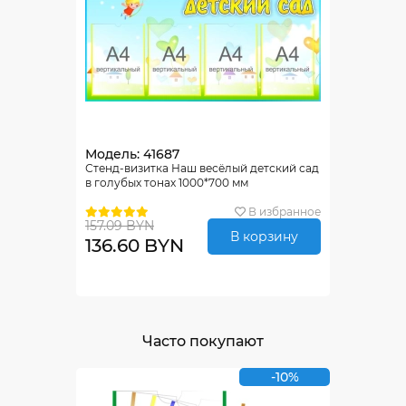
Модель: 41687
Стенд-визитка Наш весёлый детский сад
в голубых тонах 1000*700 мм
В избранное
157.09 BYN
В корзину
136.60 BYN
Часто покупают
-10%