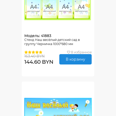
Модель: 41883
Стенд Наш весёлый детский сад в
группу Черничка 1000*680 мм
В избранное
163.40 BYN
В корзину
144.60 BYN