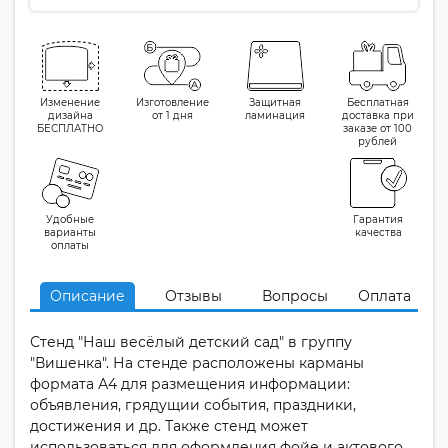
Изменение
Изготовление
Защитная
Бесплатная
дизайна
от 1 дня
ламинация
доставка при
БЕСПЛАТНО
заказе от 100
рублей
Удобные
Гарантия
варианты
качества
оплаты
Описание
Отзывы
Вопросы
Оплата
Стенд "Наш весёлый детский сад" в группу
"Вишенка". На стенде расположены карманы
формата А4 для размещения информации:
объявления, грядущии события, праздники,
достижения и др. Также стенд может
использоваться для оформления фойе и актового