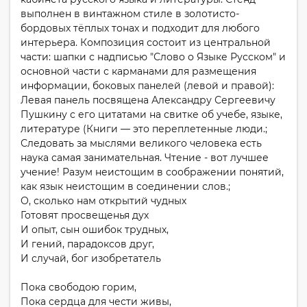
выполнен в винтажном стиле в золотисто-
бордовых тёплых тонах и подходит для любого
интерьера. Композиция состоит из центральной
части: шапки с надписью "Слово о Языке Русском" и
основной части с карманами для размещения
информации, боковых панелей (левой и правой):
Левая панель посвящена Александру Сергеевичу
Пушкину с его цитатами на свитке об учебе, языке,
литературе (Книги — это переплетенные люди.;
Следовать за мыслями великого человека есть
наука самая занимательная. Чтение - вот лучшее
учение! Разум неистощим в соображении понятий,
как язык неистощим в соединении слов.;
О, сколько нам открытий чудных
Готовят просвещенья дух
И опыт, сын ошибок трудных,
И гений, парадоксов друг,
И случай, бог изобретатель
Пока свободою горим,
Пока сердца для чести живы,