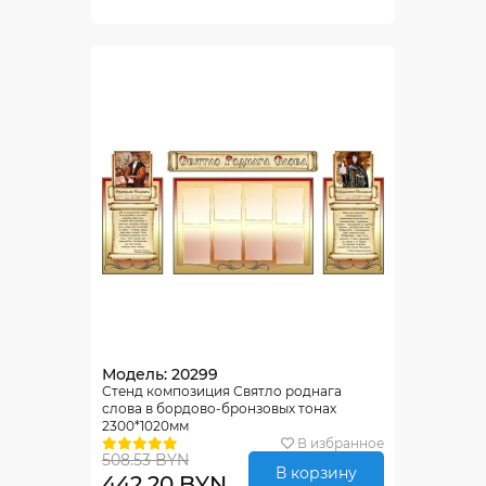
Модель: 20299
Стенд композиция Святло роднага
слова в бордово-бронзовых тонах
2300*1020мм
В избранное
508.53 BYN
В корзину
442.20 BYN