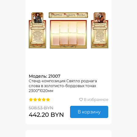
Модель: 21007
Стенд-композиция Святло роднага
слова в золотисто-бордовых тонах
2300*1020мм
В избранное
508.53 BYN
В корзину
442.20 BYN